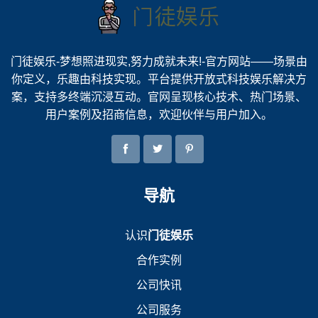
门徒娱乐-梦想照进现实,努力成就未来!-官方网站——场景由
你定义，乐趣由科技实现。平台提供开放式科技娱乐解决方
案，支持多终端沉浸互动。官网呈现核心技术、热门场景、
用户案例及招商信息，欢迎伙伴与用户加入。
导航
认识
门徒娱乐
合作实例
公司快讯
公司服务