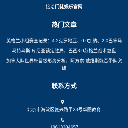
接洽
门徒娱乐官网
热门文章
英格兰小组赛全记录：4-2克罗地亚、0-0加纳、2-0巴拿马
马特乌斯·库尼亚锁定胜局，巴西3-0苏格兰战术复盘
加拿大队世界杯晋级形势分析，阿方索·戴维斯能否带队突
破
联系方式
北京市海淀区复兴路甲23号华图教育
18613304657