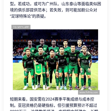
型。若成功，或可为广州队、山东泰山等面临类似困
境的俱乐部提供范本；若失败，则可能加剧公众对
“足球特殊论”的质疑。
短期来看，国安需在2024赛季平衡成绩与成本控
制。亚冠资格仍是硬指标，但引援预算预计不超过