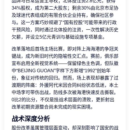
品牌与日常运营主导权；北体投注资2.8亿元，获得
34%股权，成为第二大股东；剩余30%由北京市足协
及球迷代表组成的有限合伙企业持有，确保社区参
与。这一方案巧妙规避了“国有控股”可能带来的行政
干预风险，同时通过北体投的注资，一次性解决历史
欠薪，并设立5亿元青训与基础设施专项基金。
改革落地后首场主场比赛，即对阵上海海港的争冠关
键战，成为新旧时代的隐喻性交汇点。赛前，俱乐部
宣布启用全新视觉系统——保留绿色主色调，但队徽
中“BEIJING GUOAN”字样下方新增“1992”创始年
份，象征对传统的回归。然而，场上表现却暴露了过
渡期的阵痛：外援阿代米因合同纠纷状态低迷，本土
中场李可带伤出战，防线多次被海港快速反击撕裂。
0比2的比分，不仅是技战术层面的溃败，更折射出
改革初期资源整合尚未完成的现实困境。
战术深度分析
股份改革虽属管理层面变动，却深刻影响了国安的战