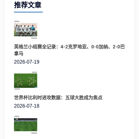
推荐文章
英格兰小组赛全记录：4-2克罗地亚、0-0加纳、2-0巴
拿马
2026-07-19
世界杯比利时进攻数据：五球大胜成为焦点
2026-07-18