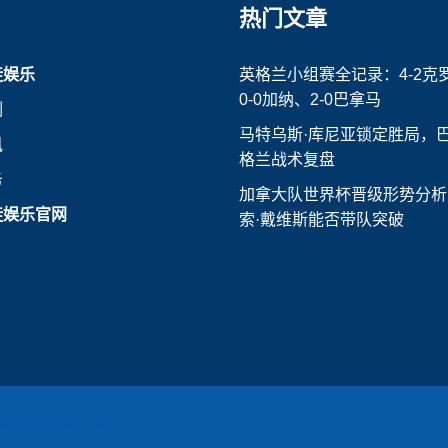
热门文章
徒娱乐
英格兰小组赛全记录：4-2克
0-0加纳、2-0巴拿马
例
马特乌斯·库尼亚锁定胜局，巴
讯
格兰战术复盘
务
加拿大队世界杯晋级形势分析
徒娱乐官网
索·戴维斯能否带队突破
实,努力成就未来!