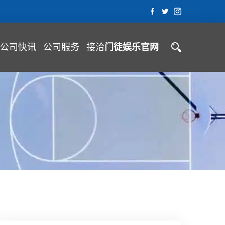
公司快讯
公司服务
接洽
门徒娱乐官网