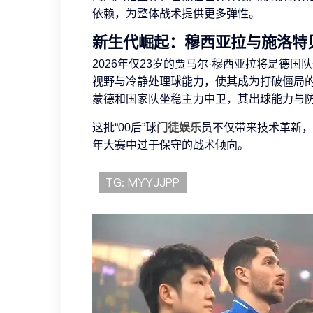
依赖，为整体战术提供更多弹性。
新生代崛起：穆西亚拉与施洛特
2026年仅23岁的贾马尔·穆西亚拉将是德
视野与冷静处理球能力，使其成为打破僵局的
蒙德和国家队坐稳主力中卫，其出球能力与
这批“00后”球
门徒娱乐
员不仅带来技术革新，
年大赛中过于保守的战术倾向。