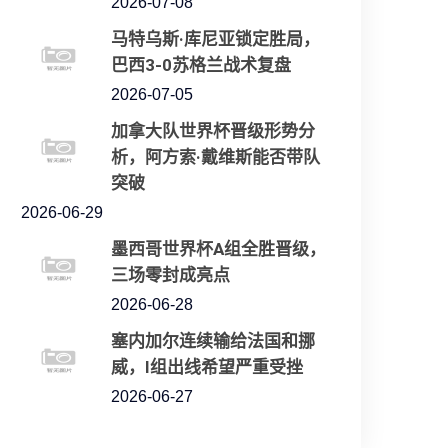
2026-07-08
马特乌斯·库尼亚锁定胜局，
巴西3-0苏格兰战术复盘
2026-07-05
加拿大队世界杯晋级形势分
析，阿方索·戴维斯能否带队
突破
2026-06-29
墨西哥世界杯A组全胜晋级，
三场零封成亮点
2026-06-28
塞内加尔连续输给法国和挪
威，I组出线希望严重受挫
2026-06-27