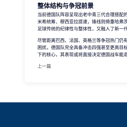
整体结构与争冠前景
当前德国队阵容呈现出老中青三代合理搭配
米希统筹、穆西亚拉提速，锋线则倚重哈弗
足球传统的纪律性与整体性，又融入了新一
尽管距离巴西、法国、英格兰等争冠热门仍有
困扰，德国队完全具备冲击四强甚至更高目
下的核心，其表现或将直接决定德国战车能
上一篇