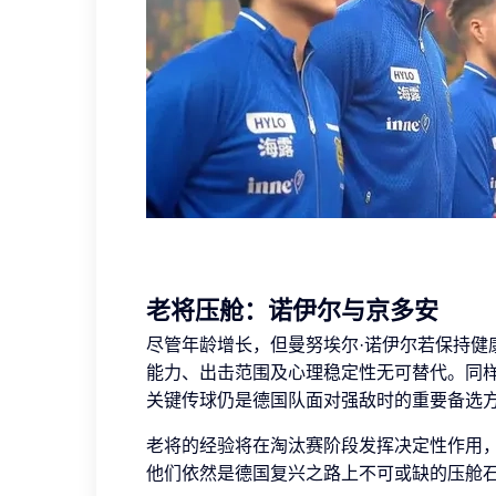
老将压舱：诺伊尔与京多安
尽管年龄增长，但曼努埃尔·诺伊尔若保持健
能力、出击范围及心理稳定性无可替代。同样
关键传球仍是德国队面对强敌时的重要备选
老将的经验将在淘汰赛阶段发挥决定性作用
他们依然是德国复兴之路上不可或缺的压舱