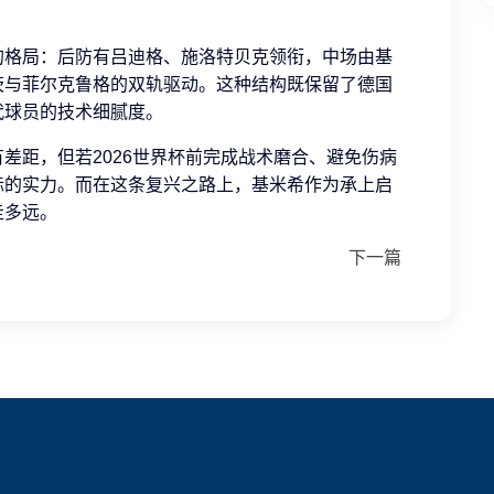
的格局：后防有吕迪格、施洛特贝克领衔，中场由基
茨与菲尔克鲁格的双轨驱动。这种结构既保留了德国
代球员的技术细腻度。
差距，但若2026世界杯前完成战术磨合、避免伤病
标的实力。而在这条复兴之路上，基米希作为承上启
走多远。
下一篇