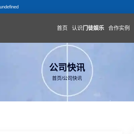
gundefined
首页
认识
门徒娱乐
合作实例
公司快讯
首页
/
公司快讯