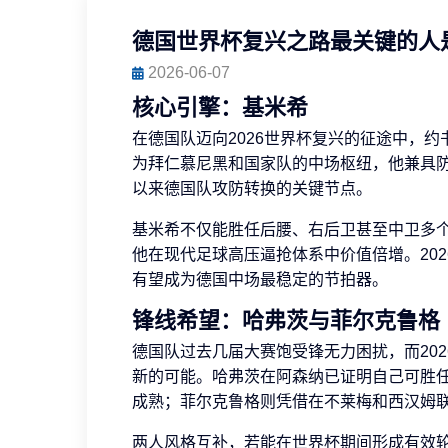
德国世界杯复兴之路最关键的人
2026-06-07
核心引擎：基米希
在德国队迈向2026世界杯复兴的征途中，
为拜仁慕尼黑和国家队的中场枢纽，他兼具
以来德国队攻防转换的关键节点。
基米希不仅能胜任后腰、右后卫甚至中卫多个
他在现代足球高压逼抢体系中价值倍增。20
有望成为德国中场最稳定的节拍器。
锋线希望：哈弗茨与菲尔克鲁格
德国队过去几届大赛饱受锋无力困扰，而20
新的可能。哈弗茨在阿森纳已证明自己可胜
成熟；菲尔克鲁格则凭借在不莱梅和西汉姆
两人风格互补，若能在世界杯期间形成有效