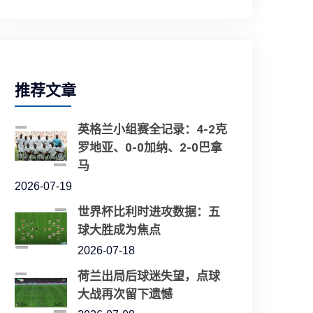
推荐文章
英格兰小组赛全记录：4-2克
罗地亚、0-0加纳、2-0巴拿
马
2026-07-19
世界杯比利时进攻数据：五
球大胜成为焦点
2026-07-18
荷兰出局后球迷失望，点球
大战再次留下遗憾