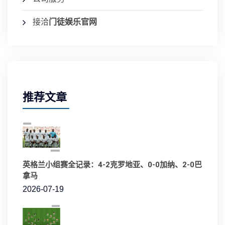
接洽
门徒娱乐官网
推荐文章
英格兰小组赛全记录：4-2克罗地亚、0-0加纳、2-0巴
拿马
2026-07-19