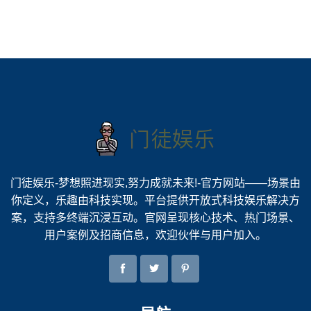
门徒娱乐-梦想照进现实,努力成就未来!-官方网站——场景由
你定义，乐趣由科技实现。平台提供开放式科技娱乐解决方
案，支持多终端沉浸互动。官网呈现核心技术、热门场景、
用户案例及招商信息，欢迎伙伴与用户加入。