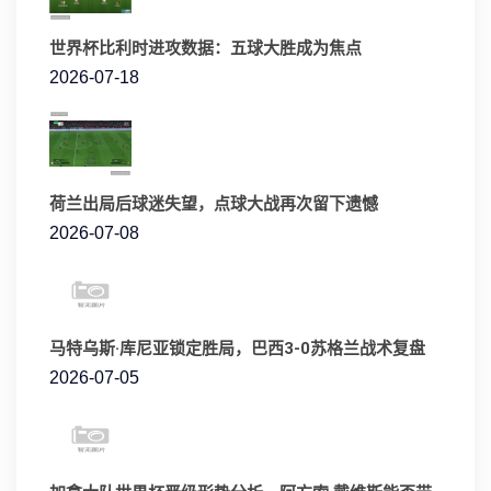
世界杯比利时进攻数据：五球大胜成为焦点
2026-07-18
荷兰出局后球迷失望，点球大战再次留下遗憾
2026-07-08
马特乌斯·库尼亚锁定胜局，巴西3-0苏格兰战术复盘
2026-07-05