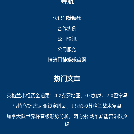
导航
认识
门徒娱乐
合作实例
公司快讯
公司服务
接洽
门徒娱乐官网
热门文章
英格兰小组赛全记录：4-2克罗地亚、0-0加纳、2-0巴拿马
马特乌斯·库尼亚锁定胜局，巴西3-0苏格兰战术复盘
加拿大队世界杯晋级形势分析，阿方索·戴维斯能否带队突
破