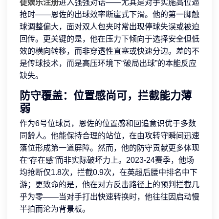
徒娱乐注册
进入强强对话——尤其是对手实施高位逼
抢时——恩佐的出球效率断崖式下滑。他的第一脚触
球调整偏大，面对双人包夹时常出现停球失误或被迫
回传。更关键的是，他在压力下倾向于选择安全但低
效的横向转移，而非穿透性直塞或快速分边。差的不
是传球技术，而是高压环境下“破局出球”的本能反应
缺失。
防守覆盖：位置感尚可，拦截能力薄
弱
作为6号位球员，恩佐的位置感和回追意识优于多数
同龄人。他能保持合理的站位，在由攻转守瞬间迅速
落位形成第一道屏障。然而，他的防守贡献更多体现
在“存在感”而非实际破坏力上。2023-24赛季，他场
均抢断仅1.8次，拦截0.9次，在英超后腰中排名中下
游；更致命的是，他在对方反击路径上的预判拦截几
乎为零——当对手打出快速转换时，他往往因启动慢
半拍而沦为背景板。