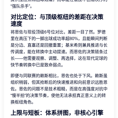
“强队杀手”。
对比定位：与顶级枢纽的差距在决策
速度
将恩佐与现役顶级6号位对比，差距一目了然。罗德
里在高压下的一脚出球成功率超80%，且能瞬间判断
是分边、直塞还是回撤重置；基米希则兼具推进与长
传调度，能在转换中主动提速。而恩佐的决策链条过
长——他需要观察、调整、再选择，这在现代足球的
快节奏转换中已是致命弱点。
即便与同联赛的赖斯相比，恩佐也处于下风。赖斯虽
组织稍弱，但其抢断后的快速推进和向前意识远胜恩
佐。恩佐的问题不是技术粗糙，而是在高强度对抗中
“慢半拍”的决策节奏，使他无法承担真正意义上的转
换枢纽角色。
上限与短板：体系拼图，非核心引擎