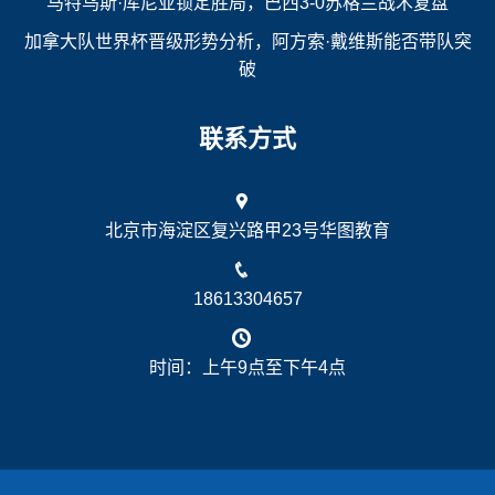
马特乌斯·库尼亚锁定胜局，巴西3-0苏格兰战术复盘
加拿大队世界杯晋级形势分析，阿方索·戴维斯能否带队突
破
联系方式
北京市海淀区复兴路甲23号华图教育
18613304657
时间：上午9点至下午4点