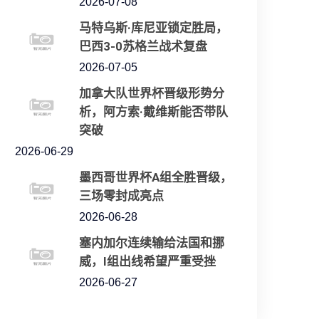
2026-07-08
马特乌斯·库尼亚锁定胜局，
巴西3-0苏格兰战术复盘
2026-07-05
加拿大队世界杯晋级形势分
析，阿方索·戴维斯能否带队
突破
2026-06-29
墨西哥世界杯A组全胜晋级，
三场零封成亮点
2026-06-28
塞内加尔连续输给法国和挪
威，I组出线希望严重受挫
2026-06-27