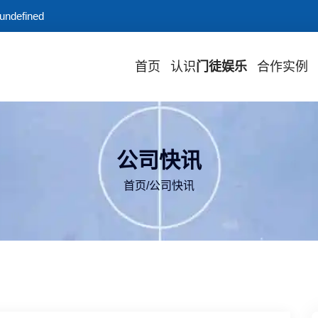
gundefined
首页
认识
门徒娱乐
合作实例
公司快讯
首页
/
公司快讯