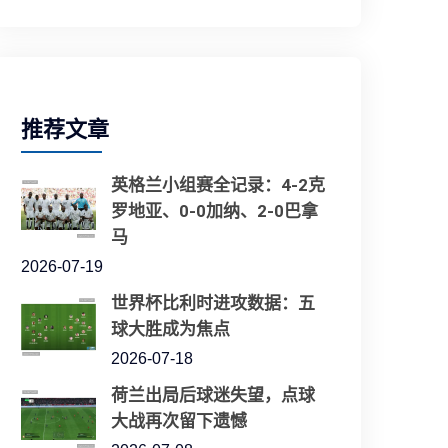
推荐文章
英格兰小组赛全记录：4-2克
罗地亚、0-0加纳、2-0巴拿
马
2026-07-19
世界杯比利时进攻数据：五
球大胜成为焦点
2026-07-18
荷兰出局后球迷失望，点球
大战再次留下遗憾