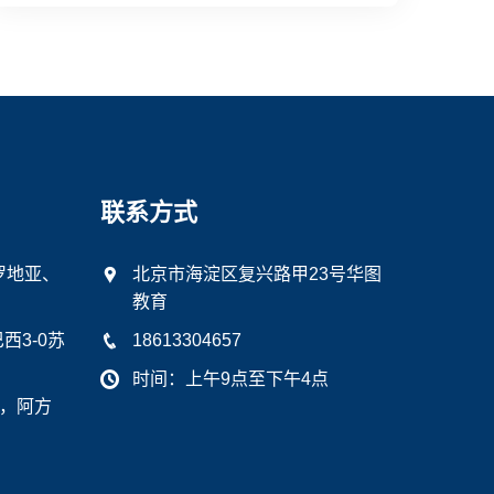
联系方式
罗地亚、
北京市海淀区复兴路甲23号华图
教育
西3-0苏
18613304657
时间：上午9点至下午4点
，阿方