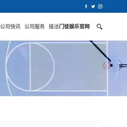
公司快讯
公司服务
接洽
门徒娱乐官网