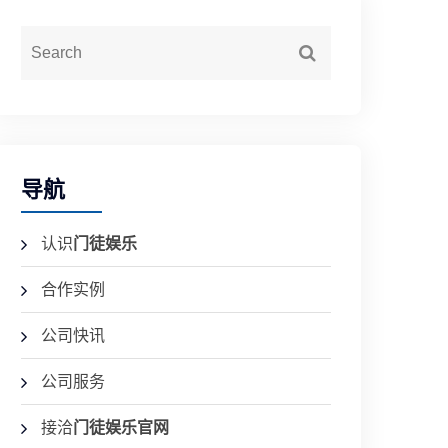
导航
认识
门徒娱乐
合作实例
公司快讯
公司服务
接洽
门徒娱乐官网