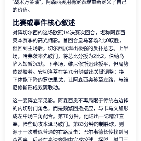
“战术万金油”，阿森西奥用稳定表现重新定义了自己
的价值。
比赛或事件核心叙述
对阵切尔西的这场欧冠1/4决赛次回合，堪称阿森西
奥本赛季的高光缩影。首回合皇马客场2比0取胜，
但回到主场后，切尔西展现出极强的反扑意志。上半
场，哈弗茨率先破门，将总比分扳为2比2，伯纳乌
陷入短暂沉默。下半场，维尼修斯迅速扳平，但局势
依然胶着。安切洛蒂在第70分钟做出关键调整：换
下体能下降的罗德里戈，让阿森西奥移至左路，与维
尼修斯形成双翼联动。
这一变阵立竿见影。阿森西奥不再局限于传统右边锋
的内切射门角色，而是频繁回撤接应，与卡马文加形
成左中场三角配合。第78分钟，他送出一记精准直
塞，险些助攻本泽马破门。第83分钟的制胜球，则
源于一次看似普通的右路反击：巴尔韦德长传找到阿
森西奥，后者在高速奔跑中完成控球、摆脱、射门三