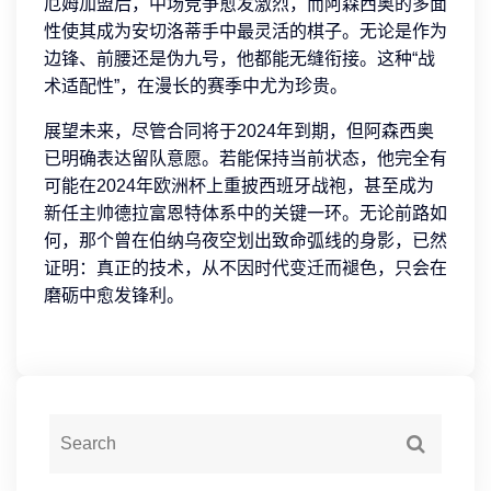
厄姆加盟后，中场竞争愈发激烈，而阿森西奥的多面
性使其成为安切洛蒂手中最灵活的棋子。无论是作为
边锋、前腰还是伪九号，他都能无缝衔接。这种“战
术适配性”，在漫长的赛季中尤为珍贵。
展望未来，尽管合同将于2024年到期，但阿森西奥
已明确表达留队意愿。若能保持当前状态，他完全有
可能在2024年欧洲杯上重披西班牙战袍，甚至成为
新任主帅德拉富恩特体系中的关键一环。无论前路如
何，那个曾在伯纳乌夜空划出致命弧线的身影，已然
证明：真正的技术，从不因时代变迁而褪色，只会在
磨砺中愈发锋利。