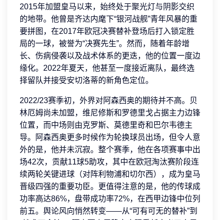
2015年加盟皇马以来，始终处于聚光灯与阴影交织
的地带。他曾是齐达内麾下“银河战舰”青年风暴的重
要拼图，在2017年欧冠决赛替补登场后打入锁定胜
局的一球，被誉为“决赛先生”。然而，随着年龄增
长、伤病侵袭以及战术体系的更迭，他的位置一度边
缘化。2022年夏天，他甚至一度接近离队，最终选
择留队并接受安切洛蒂的新角色定位。
2022/23赛季初，外界对阿森西奥的期待并不高。贝
林厄姆尚未加盟，维尼修斯和罗德里戈占据主力边锋
位置，而中场则由克罗斯、莫德里奇和巴尔韦德主
导。阿森西奥更多时候作为轮换球员出场，但令人意
外的是，他并未沉寂。整个赛季，他在各项赛事中出
场42次，贡献11球5助攻，其中在欧冠淘汰赛阶段连
续两轮关键进球（对阵利物浦和切尔西），成为皇马
晋级四强的重要功臣。更值得注意的是，他的传球成
功率高达86%，盘带成功率72%，在西甲边锋中位列
前五。舆论风向悄然转变——从“可有可无的替补”到