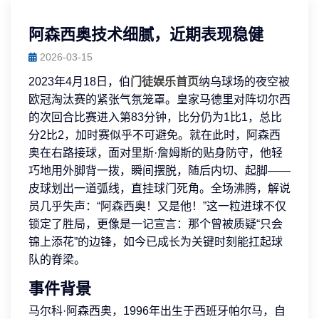
阿森西奥技术细腻，近期表现稳健
2026-03-15
2023年4月18日，伯
门徒娱乐首页
纳乌球场的夜空被
欧冠淘汰赛的紧张气氛笼罩。皇家马德里对阵切尔西
的次回合比赛进入第83分钟，比分仍为1比1，总比
分2比2，加时赛似乎不可避免。就在此时，阿森西
奥在右路接球，面对里斯·詹姆斯的贴身防守，他轻
巧地用外脚背一拨，瞬间摆脱，随后内切、起脚——
皮球划出一道弧线，直挂球门死角。全场沸腾，解说
员几乎失声：“阿森西奥！又是他！”这一粒进球不仅
锁定了胜局，更像是一记宣言：那个曾被质疑“只会
锦上添花”的边锋，如今已成长为关键时刻能扛起球
队的脊梁。
事件背景
马尔科·阿森西奥，1996年出生于西班牙帕尔马，自