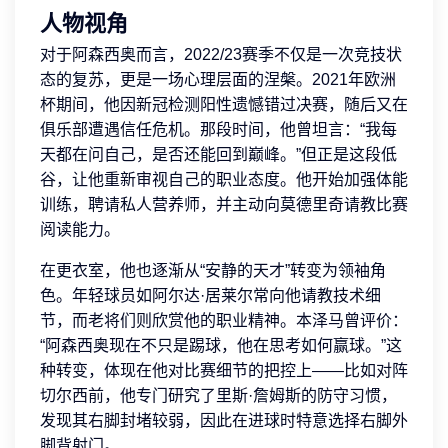
人物视角
对于阿森西奥而言，2022/23赛季不仅是一次竞技状
态的复苏，更是一场心理层面的涅槃。2021年欧洲
杯期间，他因新冠检测阳性遗憾错过决赛，随后又在
俱乐部遭遇信任危机。那段时间，他曾坦言：“我每
天都在问自己，是否还能回到巅峰。”但正是这段低
谷，让他重新审视自己的职业态度。他开始加强体能
训练，聘请私人营养师，并主动向莫德里奇请教比赛
阅读能力。
在更衣室，他也逐渐从“安静的天才”转变为领袖角
色。年轻球员如阿尔达·居莱尔常向他请教技术细
节，而老将们则欣赏他的职业精神。本泽马曾评价：
“阿森西奥现在不只是踢球，他在思考如何赢球。”这
种转变，体现在他对比赛细节的把控上——比如对阵
切尔西前，他专门研究了里斯·詹姆斯的防守习惯，
发现其右脚封堵较弱，因此在进球时特意选择右脚外
脚背射门。