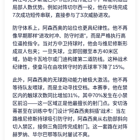
局部人数优势。例如对阵切尔西一役，他在中场完成
7次成功短传串联，直接参与了3次威胁进攻。
防守体系上，阿森西奥的站位也更具纪律性。他不再
像早期那样“进攻时冲、防守时退”，而是严格执行高
位逼抢指令。当对方中卫持球时，他会与维尼修斯形
成双人包夹；一旦失球，立即回撤至本方40米区
域，协助卡瓦哈尔或门迪构建第二道防线。这种战术
纪律性，使皇马在由攻转守时的丢球率下降了15%。
此外，阿森西奥的无球跑动能力被极大激活。他不再
等待队友喂球，而是主动寻找空档。本赛季，他在禁
区内的触球次数同比增加31%，其中70%发生在小禁
区前沿——这一区域正是他最擅长的射门点。安切洛
蒂甚至在训练中专门设计“阿森西奥斜插”战术：当左
路维尼修斯持球吸引防守时，阿森西奥从右肋部斜向
切入禁区，接倒三角回传完成射门。这一套路在对阵
赫罗纳、毕尔巴鄂等队时屡试不爽。