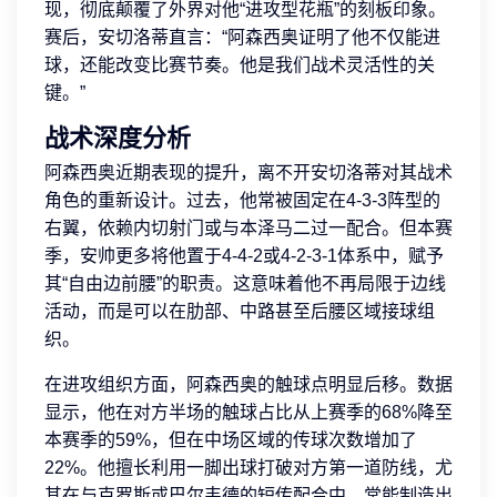
现，彻底颠覆了外界对他“进攻型花瓶”的刻板印象。
赛后，安切洛蒂直言：“阿森西奥证明了他不仅能进
球，还能改变比赛节奏。他是我们战术灵活性的关
键。”
战术深度分析
阿森西奥近期表现的提升，离不开安切洛蒂对其战术
角色的重新设计。过去，他常被固定在4-3-3阵型的
右翼，依赖内切射门或与本泽马二过一配合。但本赛
季，安帅更多将他置于4-4-2或4-2-3-1体系中，赋予
其“自由边前腰”的职责。这意味着他不再局限于边线
活动，而是可以在肋部、中路甚至后腰区域接球组
织。
在进攻组织方面，阿森西奥的触球点明显后移。数据
显示，他在对方半场的触球占比从上赛季的68%降至
本赛季的59%，但在中场区域的传球次数增加了
22%。他擅长利用一脚出球打破对方第一道防线，尤
其在与克罗斯或巴尔韦德的短传配合中，常能制造出