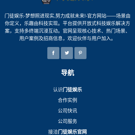
门徒娱乐-梦想照进现实,努力成就未来!-官方网站——场景由
你定义，乐趣由科技实现。平台提供开放式科技娱乐解决方
案，支持多终端沉浸互动。官网呈现核心技术、热门场景、
用户案例及招商信息，欢迎伙伴与用户加入。
导航
认识
门徒娱乐
合作实例
公司快讯
公司服务
接洽
门徒娱乐官网