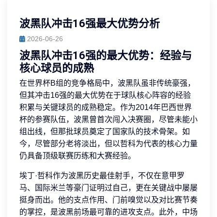
波黑队冲击16强最大优势分析
2026-06-26
波黑队冲击16强的最大优势：经验与
核心球员的成熟
在世界杯B组的竞争格局中，波黑队虽非传统豪强，
但其冲击16强的最大优势在于球队核心阵容的经验
积累与关键球员的成熟稳定。作为2014年巴西世界
杯的参赛队伍，波黑曾首次闯入决赛圈，尽管未能小
组出线，但那批球员奠定了国家队的技术骨架。如
今，尽管部分老将淡出，但以哲科为代表的核心力量
仍具备顶级联赛历练和大赛经验。
埃丁·哲科作为波黑历史最佳射手，不仅在意甲罗
马、国际米兰等豪门证明过自己，更在关键战中屡屡
挺身而出。他的支点作用、门前嗅觉以及对比赛节奏
的掌控，是波黑前场最可靠的进攻支点。此外，中场