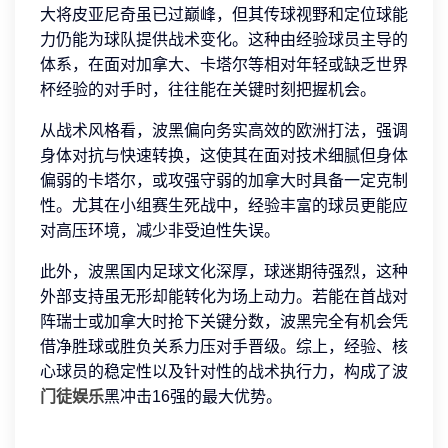
大将皮亚尼奇虽已过巅峰，但其传球视野和定位球能
力仍能为球队提供战术变化。这种由经验球员主导的
体系，在面对加拿大、卡塔尔等相对年轻或缺乏世界
杯经验的对手时，往往能在关键时刻把握机会。
从战术风格看，波黑偏向务实高效的欧洲打法，强调
身体对抗与快速转换，这使其在面对技术细腻但身体
偏弱的卡塔尔，或攻强守弱的加拿大时具备一定克制
性。尤其在小组赛生死战中，经验丰富的球员更能应
对高压环境，减少非受迫性失误。
此外，波黑国内足球文化深厚，球迷期待强烈，这种
外部支持虽无形却能转化为场上动力。若能在首战对
阵瑞士或加拿大时抢下关键分数，波黑完全有机会凭
借净胜球或胜负关系力压对手晋级。综上，经验、核
心球员的稳定性以及针对性的战术执行力，构成了波
门徒娱乐
黑冲击16强的最大优势。