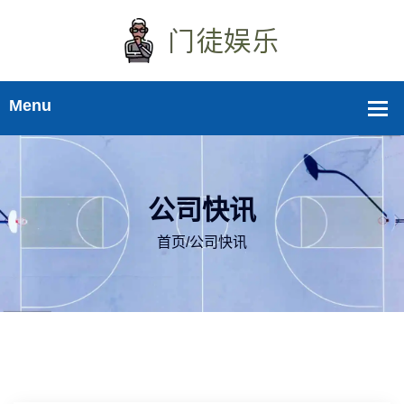
公司快讯
首页
/
公司快讯