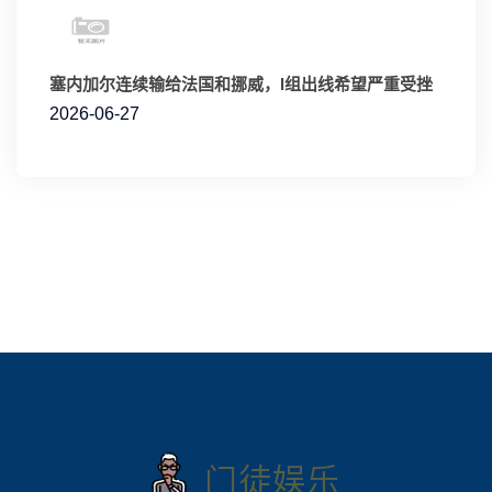
塞内加尔连续输给法国和挪威，I组出线希望严重受挫
2026-06-27