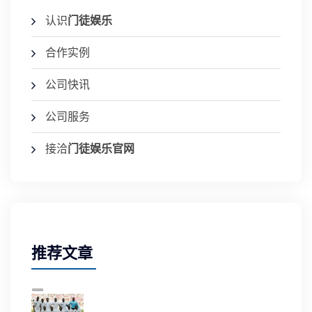
认识
门徒娱乐
合作实例
公司快讯
公司服务
接洽
门徒娱乐官网
推荐文章