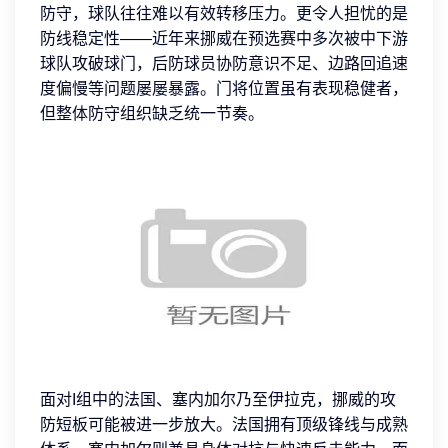
防守，球队往往难以有效转移压力。更令人担忧的是
防线稳定性——近年来挪威在预选赛中多次被中下游
球队攻破球门，后防球员协防意识不足、边路回追速
度偏慢等问题屡屡暴露。门将位置虽有表现稳健者，
但整体防守组织缺乏统一节奏。
面对I组中的法国、塞内加尔乃至伊拉克，挪威的攻
防短板可能被进一步放大。法国拥有顶级锋线与成熟