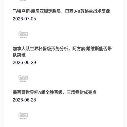
马特乌斯·库尼亚锁定胜局，巴西3-0苏格兰战术复盘
2026-07-05
加拿大队世界杯晋级形势分析，阿方索·戴维斯能否带
队突破
2026-06-29
墨西哥世界杯A组全胜晋级，三场零封成亮点
2026-06-28