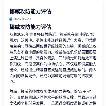
挪威攻防能力评估
2026-06-20
挪威攻防能力评估
随着2026年世界杯日益临近，挪威队在I组中的定位
引发广泛关注。尽管未能连续晋级近年大赛，但凭借
哈兰德与厄德高两位世界级球员的坐镇，挪威的进攻
端具备不容小觑的爆发力。哈兰德在俱乐部层面屡屡
上演进球狂潮，其身体素质、门前嗅觉和终结效率堪
称顶级；而厄德高作为中场核心，不仅组织调度能力
出众，还能通过精准直塞或远射直接威胁球门。两人
之间的默契配合，已成为挪威前场最可靠的进攻支
点。
然而，挪威的整体攻防体系仍显失衡。除“双子星”
外，其他位置缺乏同等水平的球员支撑，导致进攻过
度依赖个别球星发挥。一旦遭遇高强度逼抢或针对性