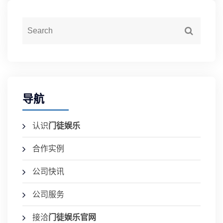
导航
认识
门徒娱乐
合作实例
公司快讯
公司服务
接洽
门徒娱乐官网