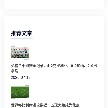
推荐文章
英格兰小组赛全记录：4-2克罗地亚、0-0加纳、2-0巴
拿马
2026-07-19
世界杯比利时进攻数据：五球大胜成为焦点