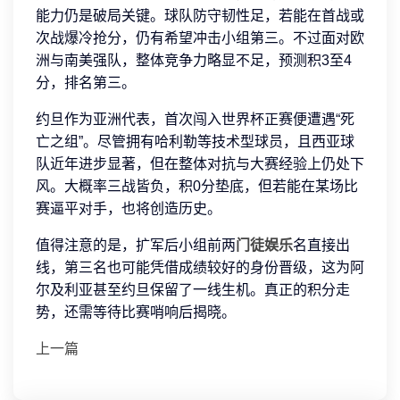
能力仍是破局关键。球队防守韧性足，若能在首战或
次战爆冷抢分，仍有希望冲击小组第三。不过面对欧
洲与南美强队，整体竞争力略显不足，预测积3至4
分，排名第三。
约旦作为亚洲代表，首次闯入世界杯正赛便遭遇“死
亡之组”。尽管拥有哈利勒等技术型球员，且西亚球
队近年进步显著，但在整体对抗与大赛经验上仍处下
风。大概率三战皆负，积0分垫底，但若能在某场比
赛逼平对手，也将创造历史。
值得注意的是，扩军后小组前两
门徒娱乐
名直接出
线，第三名也可能凭借成绩较好的身份晋级，这为阿
尔及利亚甚至约旦保留了一线生机。真正的积分走
势，还需等待比赛哨响后揭晓。
上一篇