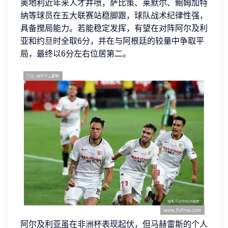
奥地利近年来人才井喷，萨比策、莱默尔、鲍姆加特
纳等球员在五大联赛站稳脚跟，球队战术纪律性强，
具备搅局能力。若能稳定发挥，有望在对阵阿尔及利
亚和约旦时全取6分，并在与阿根廷的较量中争取平
局，最终以6分左右位居第二。
阿尔及利亚虽在非洲杯表现起伏，但马赫雷斯的个人