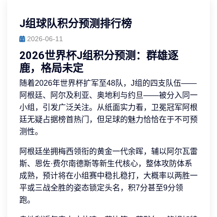
J组球队积分预测排行榜
2026-06-11
2026世界杯J组积分预测：群雄逐
鹿，格局未定
随着2026年世界杯扩军至48队，J组的四支队伍——
阿根廷、阿尔及利亚、奥地利与约旦——被分入同一
小组，引发广泛关注。从纸面实力看，卫冕冠军阿根
廷无疑占据榜首热门，但足球的魅力恰恰在于不可预
测性。
阿根廷坐拥梅西领衔的黄金一代余晖，辅以阿尔瓦雷
斯、恩佐·费尔南德斯等新生代核心，整体攻防体系
成熟，预计将在小组赛中稳扎稳打，大概率以两胜一
平或三战全胜的姿态锁定头名，积7分甚至9分领
跑。