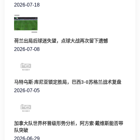
2026-07-18
荷兰出局后球迷失望，点球大战再次留下遗憾
2026-07-08
马特乌斯·库尼亚锁定胜局，巴西3-0苏格兰战术复盘
2026-07-05
加拿大队世界杯晋级形势分析，阿方索·戴维斯能否带
队突破
2026-06-29