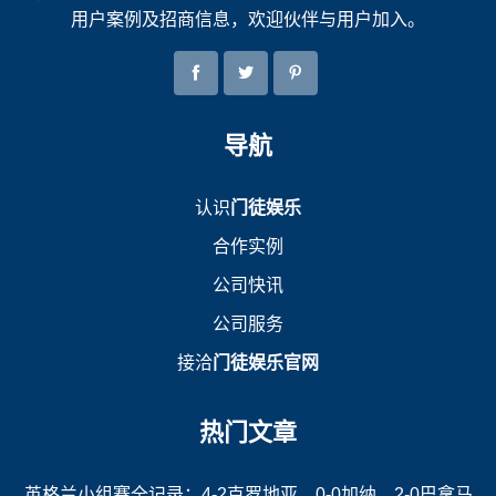
用户案例及招商信息，欢迎伙伴与用户加入。
导航
认识
门徒娱乐
合作实例
公司快讯
公司服务
接洽
门徒娱乐官网
热门文章
英格兰小组赛全记录：4-2克罗地亚、0-0加纳、2-0巴拿马