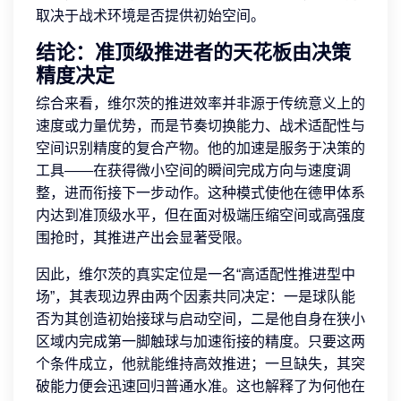
取决于战术环境是否提供初始空间。
结论：准顶级推进者的天花板由决策
精度决定
综合来看，维尔茨的推进效率并非源于传统意义上的
速度或力量优势，而是节奏切换能力、战术适配性与
空间识别精度的复合产物。他的加速是服务于决策的
工具——在获得微小空间的瞬间完成方向与速度调
整，进而衔接下一步动作。这种模式使他在德甲体系
内达到准顶级水平，但在面对极端压缩空间或高强度
围抢时，其推进产出会显著受限。
因此，维尔茨的真实定位是一名“高适配性推进型中
场”，其表现边界由两个因素共同决定：一是球队能
否为其创造初始接球与启动空间，二是他自身在狭小
区域内完成第一脚触球与加速衔接的精度。只要这两
个条件成立，他就能维持高效推进；一旦缺失，其突
破能力便会迅速回归普通水准。这也解释了为何他在