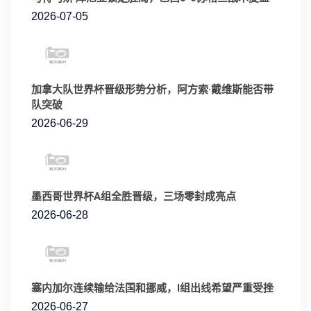
2026-07-05
加拿大队世界杯晋级形势分析，阿方索·戴维斯能否带
队突破
2026-06-29
墨西哥世界杯A组全胜晋级，三场零封成亮点
2026-06-28
塞内加尔连续输给法国和挪威，I组出线希望严重受挫
2026-06-27