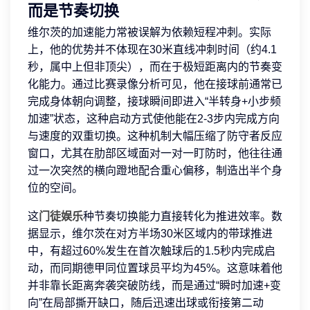
而是节奏切换
维尔茨的加速能力常被误解为依赖短程冲刺。实际
上，他的优势并不体现在30米直线冲刺时间（约4.1
秒，属中上但非顶尖），而在于极短距离内的节奏变
化能力。通过比赛录像分析可见，他在接球前通常已
完成身体朝向调整，接球瞬间即进入“半转身+小步频
加速”状态，这种启动方式使他能在2-3步内完成方向
与速度的双重切换。这种机制大幅压缩了防守者反应
窗口，尤其在肋部区域面对一对一盯防时，他往往通
过一次突然的横向蹬地配合重心偏移，制造出半个身
位的空间。
这
门徒娱乐
种节奏切换能力直接转化为推进效率。数
据显示，维尔茨在对方半场30米区域内的带球推进
中，有超过60%发生在首次触球后的1.5秒内完成启
动，而同期德甲同位置球员平均为45%。这意味着他
并非靠长距离奔袭突破防线，而是通过“瞬时加速+变
向”在局部撕开缺口，随后迅速出球或衔接第二动