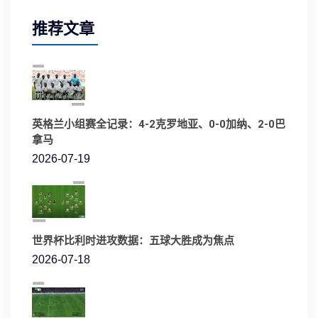
推荐文章
英格兰小组赛全记录：4-2克罗地亚、0-0加纳、2-0巴
拿马
2026-07-19
世界杯比利时进攻数据：五球大胜成为焦点
2026-07-18