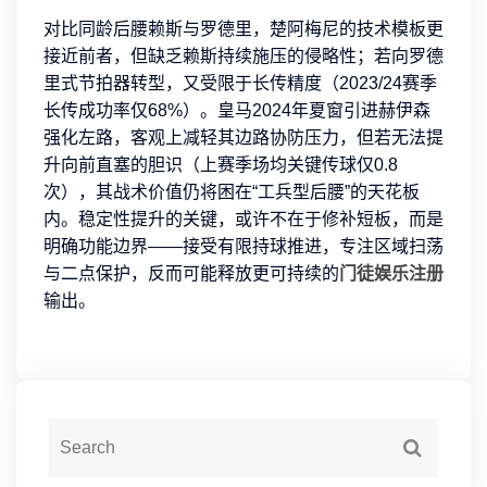
对比同龄后腰赖斯与罗德里，楚阿梅尼的技术模板更
接近前者，但缺乏赖斯持续施压的侵略性；若向罗德
里式节拍器转型，又受限于长传精度（2023/24赛季
长传成功率仅68%）。皇马2024年夏窗引进赫伊森
强化左路，客观上减轻其边路协防压力，但若无法提
升向前直塞的胆识（上赛季场均关键传球仅0.8
次），其战术价值仍将困在“工兵型后腰”的天花板
内。稳定性提升的关键，或许不在于修补短板，而是
明确功能边界——接受有限持球推进，专注区域扫荡
与二点保护，反而可能释放更可持续的
门徒娱乐注册
输出。