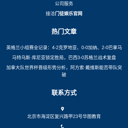
公司服务
接洽
门徒娱乐官网
热门文章
英格兰小组赛全记录：4-2克罗地亚、0-0加纳、2-0巴拿马
马特乌斯·库尼亚锁定胜局，巴西3-0苏格兰战术复盘
加拿大队世界杯晋级形势分析，阿方索·戴维斯能否带队突
破
联系方式
北京市海淀区复兴路甲23号华图教育