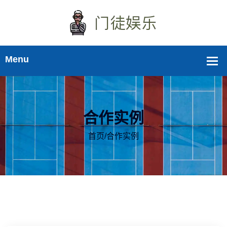
合作实例
首页
/
合作实例