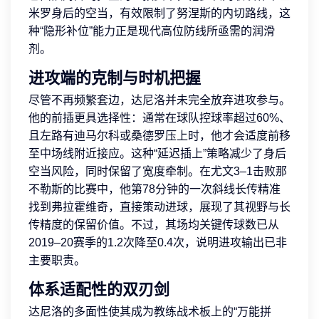
米罗身后的空当，有效限制了努涅斯的内切路线，这
种“隐形补位”能力正是现代高位防线所亟需的润滑
剂。
进攻端的克制与时机把握
尽管不再频繁套边，达尼洛并未完全放弃进攻参与。
他的前插更具选择性：通常在球队控球率超过60%、
且左路有迪马尔科或桑德罗压上时，他才会适度前移
至中场线附近接应。这种“延迟插上”策略减少了身后
空当风险，同时保留了宽度牵制。在尤文3–1击败那
不勒斯的比赛中，他第78分钟的一次斜线长传精准
找到弗拉霍维奇，直接策动进球，展现了其视野与长
传精度的保留价值。不过，其场均关键传球数已从
2019–20赛季的1.2次降至0.4次，说明进攻输出已非
主要职责。
体系适配性的双刃剑
达尼洛的多面性使其成为教练战术板上的“万能拼