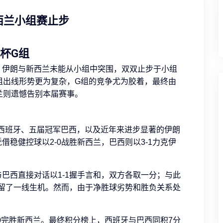
西兰小组赛止步
杯G组
中，伊朗与新西兰未能从小组中突围，双双止步于小组
组出线形势更为复杂，G组的竞争尤为胶着，最终由
兰则遗憾告别本届赛事。
旅西班牙、五届冠军巴西，以及近年来进步显著的伊朗
稳健控球以2-0战胜新西兰，巴西则以3-1力克伊
巴西直接对话以1-1握手言和，双方各取一分；与此
保留了一线生机。然而，由于净胜球劣势和胜负关系处
。
-0完胜新西兰。最终积分榜上，西班牙与巴西同积7分