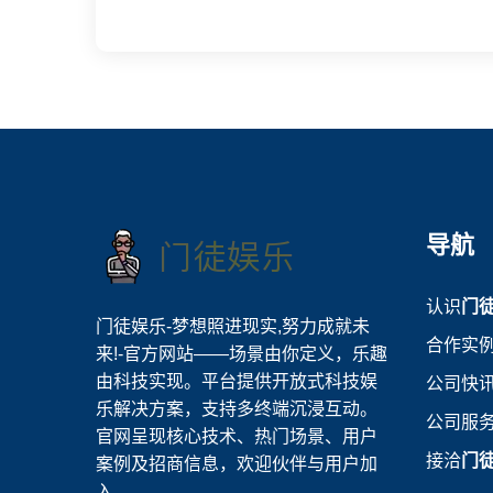
导航
认识
门
门徒娱乐-梦想照进现实,努力成就未
合作实
来!-官方网站——场景由你定义，乐趣
由科技实现。平台提供开放式科技娱
公司快
乐解决方案，支持多终端沉浸互动。
公司服
官网呈现核心技术、热门场景、用户
接洽
门
案例及招商信息，欢迎伙伴与用户加
入。