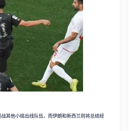
迎战其他小组出线队伍，而伊朗和新西兰则将总结经