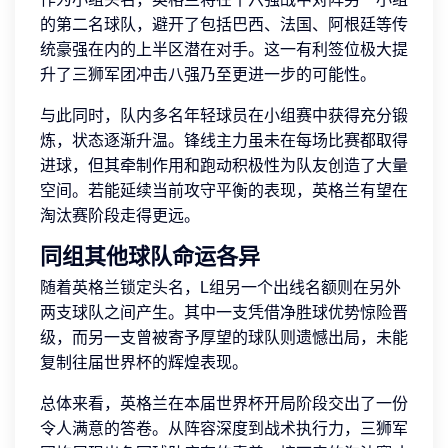
的第二名球队，避开了包括巴西、法国、阿根廷等传
统豪强在内的上半区潜在对手。这一有利签位极大提
升了三狮军团冲击八强乃至更进一步的可能性。
与此同时，队内多名年轻球员在小组赛中获得充分锻
炼，状态逐渐升温。锋线主力虽未在每场比赛都取得
进球，但其牵制作用和跑动积极性为队友创造了大量
空间。若能延续当前攻守平衡的表现，英格兰有望在
淘汰赛阶段走得更远。
同组其他球队命运各异
随着英格兰锁定头名，L组另一个出线名额则在另外
两支球队之间产生。其中一支凭借净胜球优势惊险晋
级，而另一支曾被寄予厚望的球队则遗憾出局，未能
复制往届世界杯的辉煌表现。
总体来看，英格兰在本届世界杯开局阶段交出了一份
令人满意的答卷。从阵容深度到战术执行力，三狮军