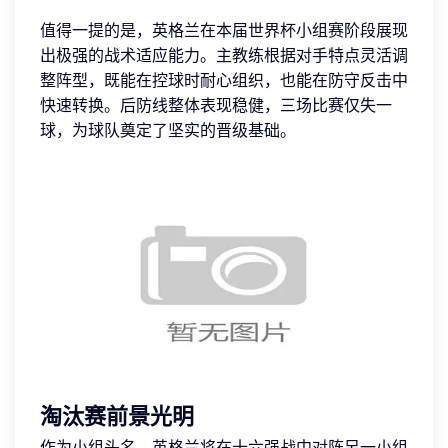
值得一提的是，英格兰在本届世界杯小组赛阶段展现
出极强的战术适应能力。主教练根据对手特点灵活调
整阵型，既能在控球时耐心组织，也能在防守反击中
快速转换。后防线整体表现稳健，三场比赛仅失一
球，为球队奠定了坚实的晋级基础。
淘汰赛前景光明
作为小组头名，英格兰将在十六强战中对阵另一小组