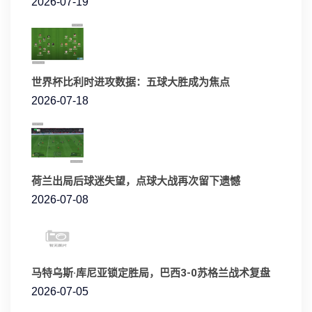
2026-07-19
世界杯比利时进攻数据：五球大胜成为焦点
2026-07-18
荷兰出局后球迷失望，点球大战再次留下遗憾
2026-07-08
马特乌斯·库尼亚锁定胜局，巴西3-0苏格兰战术复盘
2026-07-05