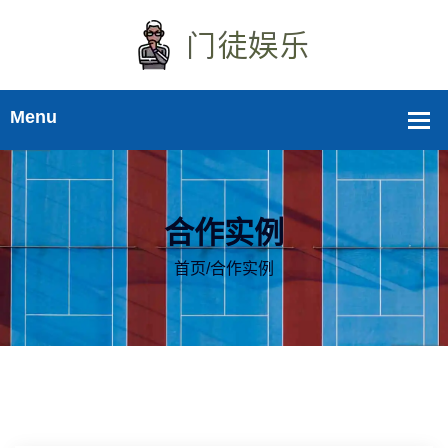
合作实例
首页
/
合作实例