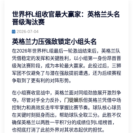
世界杯L组收官最大赢家：英格兰头名
晋级淘汰赛
2026-07-04
英格兰力压强敌锁定小组头名
在2026年世界杯L组最后一轮激战结束后，英格兰队
凭借稳定的发挥和关键胜利，以小组第一身份昂首晋
级淘汰赛阶段，成为本轮最大赢家。此役过后，三狮
军团不仅避免了与潜在强敌提前遭遇，还为后续赛程
争取到了更有利的对阵形势。
在小组赛收官战中，英格兰面对同组劲旅展开激烈争
夺。尽管对手全力反扑，
门徒娱乐
但英格兰凭借中场
控制力和高效反击牢牢掌握比赛节奏。球队核心球员
在关键时刻挺身而出，帮助球队全取三分。此胜不仅
确保英格兰以两胜一平积7分的成绩位列L组榜首，
也彻底打消了此前外界对其状态起伏的担忧。