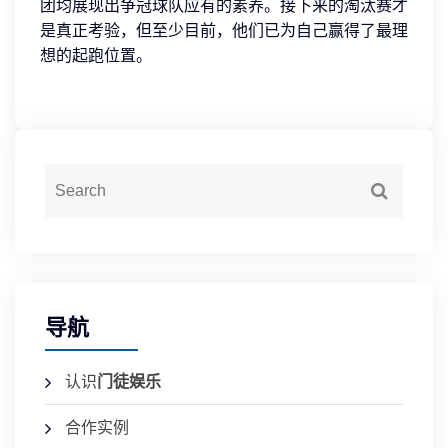
团均展现出争冠球队应有的素养。接下来的淘汰赛才
是真正考验，但至少目前，他们已为自己赢得了最理
想的起跑位置。
导航
认识
门徒娱乐
合作实例