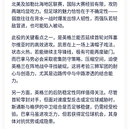
北美及加勒比海地区联赛，国际大赛经验有限，攻防
两端均显吃力。但足球的魅力恰恰在于不确定性——
弱旅往往在背水一战时爆发出惊人韧性，而强队若轻
敌冒进，也可能陷入被动。
此役的关键看点之一，是英格兰能否延续首轮对阵塞
尔维亚时的高效进攻。凯恩在上一场上演帽子戏法，
状态火热，若能继续主导锋线，极有可能再度破门。
而巴拿马势必会采取密集防守策略，压缩空间，迫使
英格兰在阵地战中寻找破绽。这将考验三狮军团的耐
心与创造力，尤其是边路传中与中路渗透的结合能
力。
另一方面，英格兰的后防稳定性同样值得关注。尽管
首轮零封对手，但面对速度型反击或定位球威胁时，
斯通斯与格伊的中卫组合是否足够稳健，仍需经受检
验。巴拿马虽进攻乏力，但若获得定位球机会，其身
体对抗优势或成隐患。