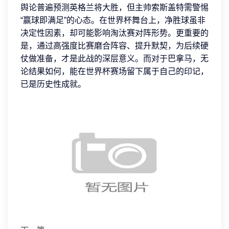
舆论普遍预测英格兰将大胜，但主帅索斯盖特需警惕
“赢球即满足”的心态。在世界杯舞台上，净胜球虽非
决定性因素，却可能影响淘汰赛对阵形势。更重要的
是，通过高强度比赛磨合阵容、提升默契，为后续硬
仗做准备，才是此战的深层意义。而对于巴拿马，无
论结果如何，能在世界杯赛场留下属于自己的印记，
已是历史性成就。