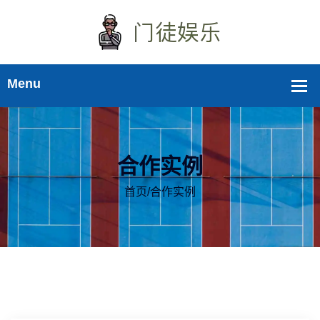
合作实例
首页
/
合作实例