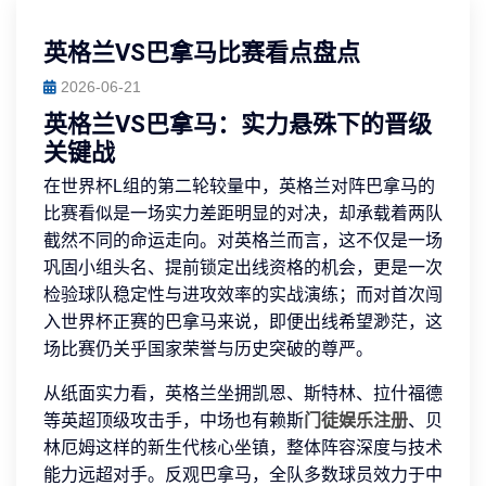
英格兰VS巴拿马比赛看点盘点
2026-06-21
英格兰VS巴拿马：实力悬殊下的晋级
关键战
在世界杯L组的第二轮较量中，英格兰对阵巴拿马的
比赛看似是一场实力差距明显的对决，却承载着两队
截然不同的命运走向。对英格兰而言，这不仅是一场
巩固小组头名、提前锁定出线资格的机会，更是一次
检验球队稳定性与进攻效率的实战演练；而对首次闯
入世界杯正赛的巴拿马来说，即便出线希望渺茫，这
场比赛仍关乎国家荣誉与历史突破的尊严。
从纸面实力看，英格兰坐拥凯恩、斯特林、拉什福德
等英超顶级攻击手，中场也有赖斯
门徒娱乐注册
、贝
林厄姆这样的新生代核心坐镇，整体阵容深度与技术
能力远超对手。反观巴拿马，全队多数球员效力于中