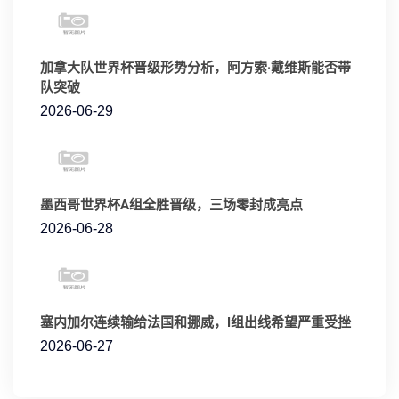
加拿大队世界杯晋级形势分析，阿方索·戴维斯能否带
队突破
2026-06-29
墨西哥世界杯A组全胜晋级，三场零封成亮点
2026-06-28
塞内加尔连续输给法国和挪威，I组出线希望严重受挫
2026-06-27