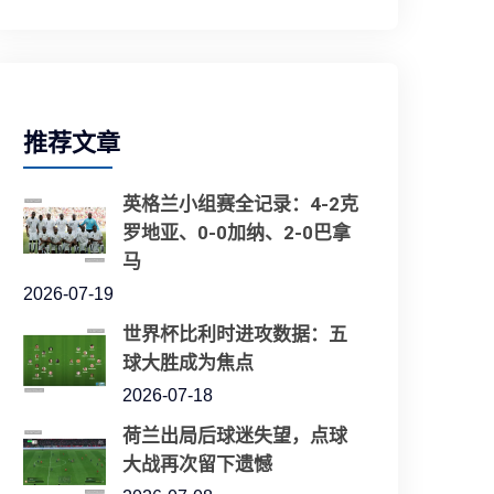
推荐文章
英格兰小组赛全记录：4-2克
罗地亚、0-0加纳、2-0巴拿
马
2026-07-19
世界杯比利时进攻数据：五
球大胜成为焦点
2026-07-18
荷兰出局后球迷失望，点球
大战再次留下遗憾