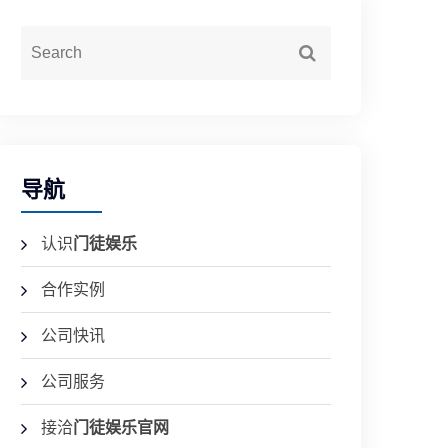
导航
认识
门徒娱乐
合作实例
公司快讯
公司服务
接洽
门徒娱乐官网