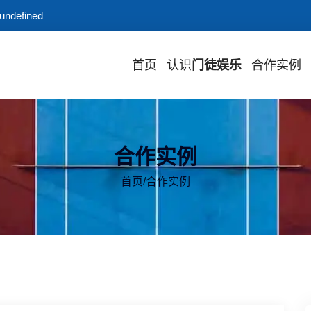
gundefined
首页
认识
门徒娱乐
合作实例
合作实例
首页
/
合作实例