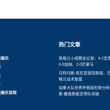
热门文章
徒娱乐
英格兰小组赛全记录：4-2克
0-0加纳、2-0巴拿马
例
马特乌斯·库尼亚锁定胜局，巴
讯
格兰战术复盘
务
加拿大队世界杯晋级形势分析
徒娱乐官网
索·戴维斯能否带队突破