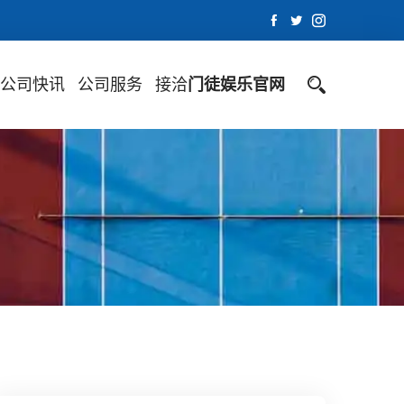
公司快讯
公司服务
接洽
门徒娱乐官网