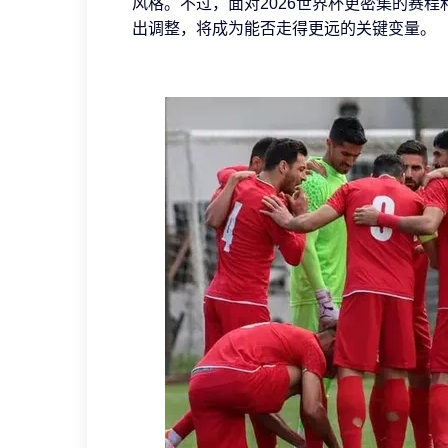
风格。不过，面对2026世界杯更密集的赛
出调整，将成为能否走得更远的关键变量。