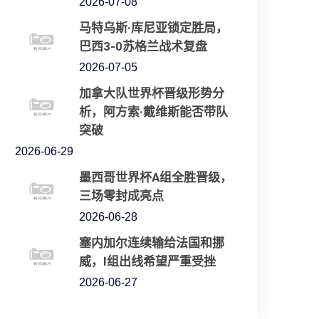
2026-07-08
马特乌斯·库尼亚锁定胜局，
巴西3-0苏格兰战术复盘
2026-07-05
加拿大队世界杯晋级形势分
析，阿方索·戴维斯能否带队
突破
2026-06-29
墨西哥世界杯A组全胜晋级，
三场零封成亮点
2026-06-28
塞内加尔连续输给法国和挪
威，I组出线希望严重受挫
2026-06-27