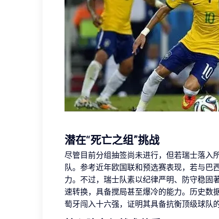
潜在“死亡之组”挑战
尽管目前分组抽签尚未进行，但若瑞士落入所
队。参考近年欧国联和预选赛表现，若与巴
力。不过，瑞士队素以纪律严明、防守稳固著
速转换，具备搅局甚至爆冷的能力。历史数据
萄牙闯入十六强，证明其具备抗衡顶级球队