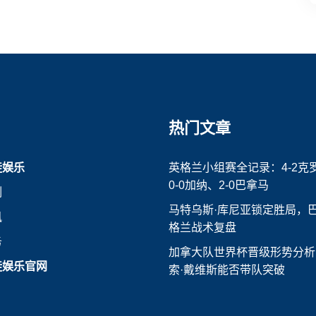
热门文章
徒娱乐
英格兰小组赛全记录：4-2克
0-0加纳、2-0巴拿马
例
马特乌斯·库尼亚锁定胜局，巴
讯
格兰战术复盘
务
加拿大队世界杯晋级形势分析
徒娱乐官网
索·戴维斯能否带队突破