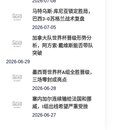
2026-07-08
马特乌斯·库尼亚锁定胜局，
巴西3-0苏格兰战术复盘
2026-07-05
加拿大队世界杯晋级形势分
析，阿方索·戴维斯能否带队
突破
2026-06-29
墨西哥世界杯A组全胜晋级，
三场零封成亮点
2026-06-28
塞内加尔连续输给法国和挪
威，I组出线希望严重受挫
2026-06-27