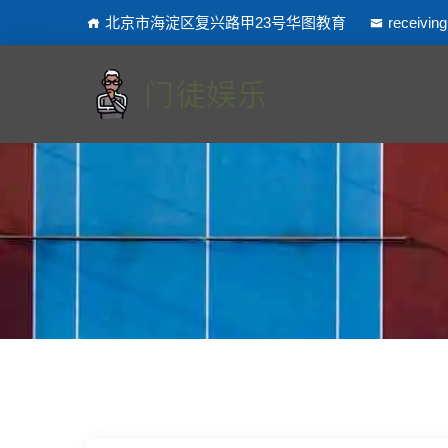
北京市海淀区复兴路甲23号华图教育
receivin