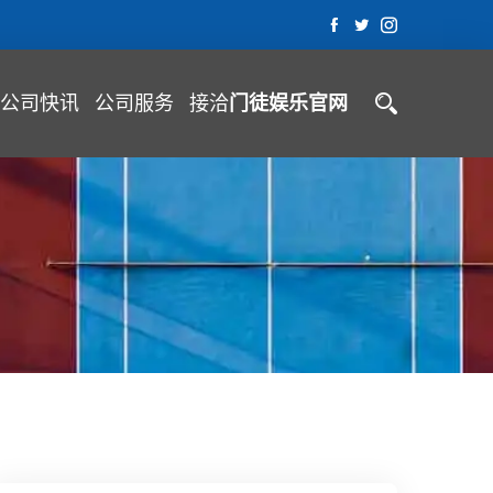
公司快讯
公司服务
接洽
门徒娱乐官网