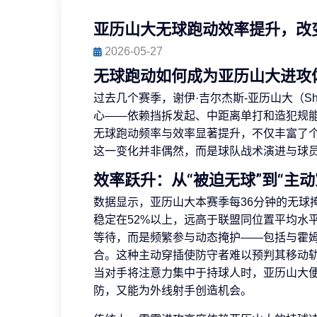
亚历山大无球跑动效率提升，改
2026-05-27
无球跑动如何成为亚历山大进攻
过去几个赛季，谢伊·吉尔杰斯-亚历山大（Shai 
心——依赖挡拆发起、中距离单打和造犯规能力
无球跑动频率与效率显著提升，不仅丰富了
这一变化并非偶然，而是球队战术演进与球
效率跃升：从“被迫无球”到“主动
数据显示，亚历山大本赛季每36分钟的无球
稳定在52%以上，远高于联盟同位置平均水
等待，而是频繁参与动态掩护——包括与霍姆
合。这种主动穿插使防守者难以预判其移动
当对手将注意力集中于持球人时，亚历山大
防，又能为外线射手创造机会。