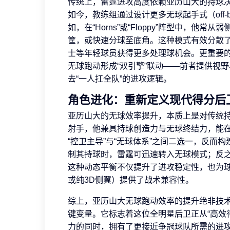
传统上，雷霆进攻高度依赖亚历山大的持球
如今，教练组通过设计更多无球起手式（off-ba
如，在“Horns”或“Floppy”阵型中，
筐，或快速分球至底角。这种模式有效分散
士等年轻球员获得更多处理球机会。更重要
无球跑动形成“双引擎”联动——前者提供视
去“一人扛全队”的进攻逻辑。
角色进化：重新定义现代得分后
亚历山大的无球效率提升，本质上是对传统
射手，他兼具持球创造力与无球终结力，能
“控卫主导”与“无球体系”之间二选一，反而
制其持球时，雷霆可迅速转入无球模式；反
这种动态平衡不仅提升了进攻稳定性，也为
或纯3D侧翼）提供了战术兼容性。
综上，亚历山大无球跑动效率的提升绝非技
键变量。它标志着这位全明星后卫正从“高效得
力的同时，拥有了更接近争冠球队所需的进